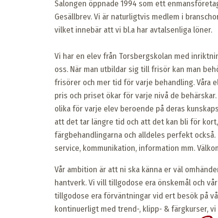
Salongen öppnade 1994 som ett enmansföretag,
Gesällbrev. Vi är naturligtvis medlem i bransch
vilket innebär att vi bl.a har avtalsenliga löner.
Vi har en elev från Torsbergskolan med inriktnin
oss. När man utbildar sig till frisör kan man b
frisörer och mer tid för varje behandling. Våra e
pris och priset ökar för varje nivå de behärskar.
olika för varje elev beroende på deras kunskap
att det tar längre tid och att det kan bli för kor
färgbehandlingarna och alldeles perfekt också. 
service, kommunikation, information mm. Välk
Vår ambition är att ni ska känna er väl omhänd
hantverk. Vi vill tillgodose era önskemål och vår 
tillgodose era förväntningar vid ert besök på vå
kontinuerligt med trend-, klipp- & färgkurser, v