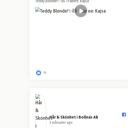
Teddy Blonde!✨🧸 Trainee: Kajsa
10
Hår & Skönhet i Bollnäs AB️
3 månader ago