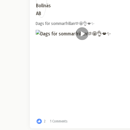
Dags för sommarfrillan🫶🤩👌💋✨
2
1 Comments