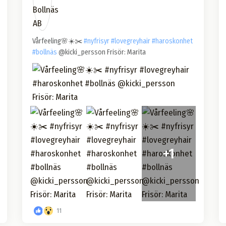
Vårfeeling🌸☀️✂️
#nyfrisyr
#lovegreyhair
#haroskonhet
#bollnäs
@kicki_persson Frisör: Marita
+1
11