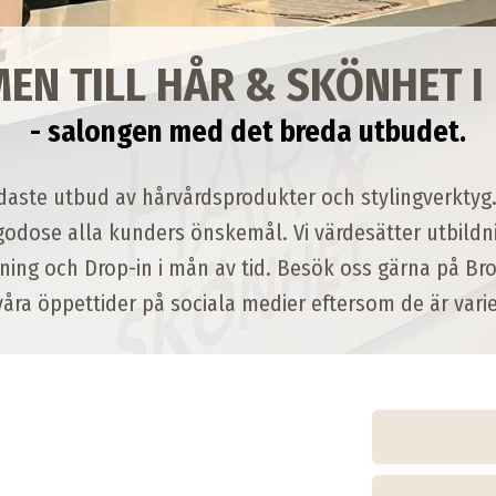
N TILL HÅR & SKÖNHET I
- salongen med det breda utbudet.
daste utbud av hårvårdsprodukter och stylingverktyg
llgodose alla kunders önskemål. Vi värdesätter utbildn
llning och Drop-in i mån av tid. Besök oss gärna på Bro
ra öppettider på sociala medier eftersom de är variera