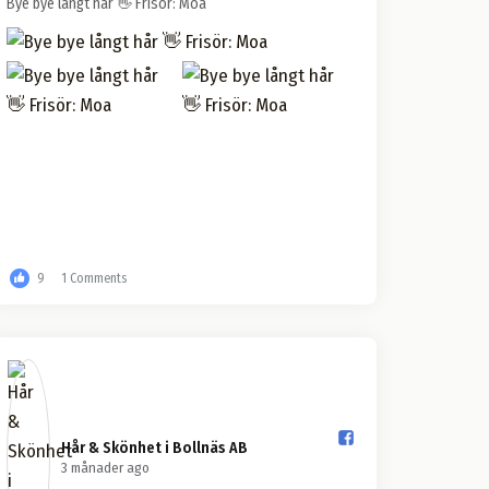
Bye bye långt hår 👋 Frisör: Moa
9
1 Comments
Hår & Skönhet i Bollnäs AB️
3 månader ago