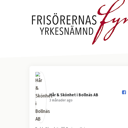
Hår & Skönhet i Bollnäs AB️
3 månader ago