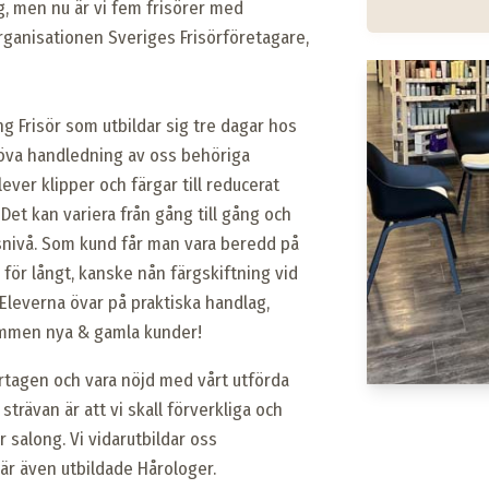
 men nu är vi fem frisörer med
organisationen Sveriges Frisörföretagare,
g Frisör som utbildar sig tre dagar hos
ehöva handledning av oss behöriga
lever klipper och färgar till reducerat
 Det kan variera från gång till gång och
snivå. Som kund får man vara beredd på
t, för långt, kanske nån färgskiftning vid
Eleverna övar på praktiska handlag,
ommen nya & gamla kunder!
ertagen och vara nöjd med vårt utförda
strävan är att vi skall förverkliga och
r salong. Vi vidarutbildar oss
i är även utbildade Hårologer.